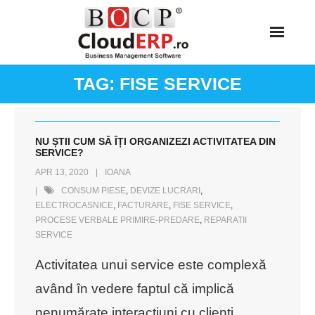
Skip
to
content
TAG:
FISE SERVICE
NU ȘTII CUM SĂ ÎȚI ORGANIZEZI ACTIVITATEA DIN
SERVICE?
APR 13, 2020
IOANA
CONSUM PIESE
,
DEVIZE LUCRARI
,
ELECTROCASNICE
,
FACTURARE
,
FISE SERVICE
,
PROCESE VERBALE PRIMIRE-PREDARE
,
REPARATII
SERVICE
Activitatea unui service este complexă
având în vedere faptul că implică
nenumărate interacțiuni cu clienți,