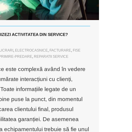
NIZEZI ACTIVITATEA DIN SERVICE?
LUCRARI
,
ELECTROCASNICE
,
FACTURARE
,
FISE
PRIMIRE-PREDARE
,
REPARATII SERVICE
vice este complexă având în vedere
mărate interacțiuni cu clienți,
. Toate informațiile legate de un
 bine puse la punct, din momentul
icarea clientului final, produsul
ilitatea garanției. De asemenea
a echipamentului trebuie să fie unul