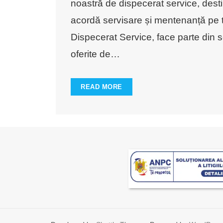
noastră de dispecerat service, desti
acordă servisare și mentenanță pe t
Dispecerat Service, face parte din so
oferite de
…
READ MORE