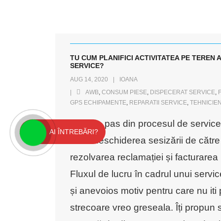
TU CUM PLANIFICI ACTIVITATEA PE TEREN A
SERVICE?
AUG 14, 2020
IOANA
AWB
,
CONSUM PIESE
,
DISPECERAT SERVICE
,
GPS ECHIPAMENTE
,
REPARATII SERVICE
,
TEHNICIEN
Fiecare pas din procesul de service 
AI ÎNTREBĂRI?
de la deschiderea sesizării de către 
rezolvarea reclamației și facturarea l
Fluxul de lucru în cadrul unui servi
și anevoios motiv pentru care nu iti 
strecoare vreo greseala. Îți propun s