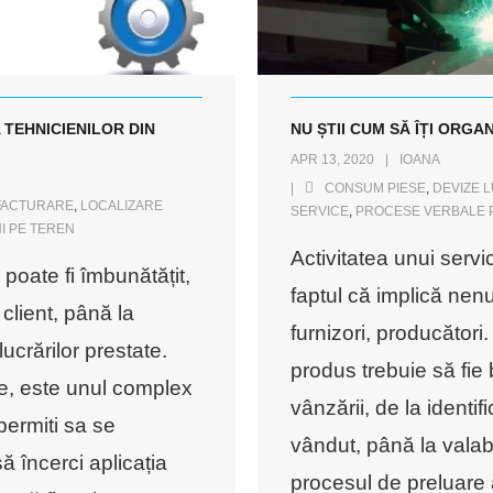
 TEHNICIENILOR DIN
NU ȘTII CUM SĂ ÎȚI ORGA
APR 13, 2020
IOANA
CONSUM PIESE
,
DEVIZE 
FACTURARE
,
LOCALIZARE
SERVICE
,
PROCESE VERBALE 
I PE TEREN
Activitatea unui ser
poate fi îmbunătățit,
faptul că implică nenu
client, până la
furnizori, producători
ucrărilor prestate.
produs trebuie să fie
ce, este unul complex
vânzării, de la identif
permiti sa se
vândut, până la valab
ă încerci aplicația
procesul de preluare 