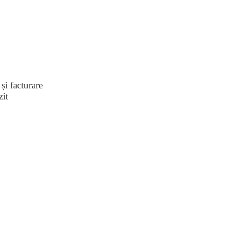
și facturare
zit