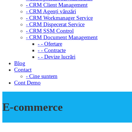
- CRM Client Management
- CRM Agenți vânzări
- CRM Workmanager Service
- CRM Dispecerat Service
- CRM SSM Control
- CRM Document Management
- - Ofertare
- - Contracte
- - Devize lucrări
Blog
Contact
- Cine suntem
Cont Demo
E-commerce