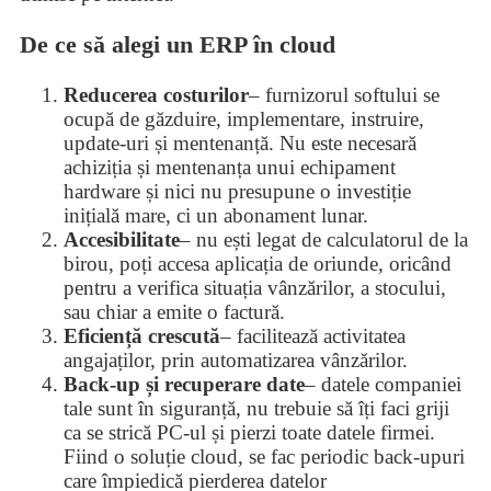
De ce să alegi un ERP în cloud
Reducerea costurilor
– furnizorul softului se
ocupă de găzduire, implementare, instruire,
update-uri și mentenanță. Nu este necesară
achiziția și mentenanța unui echipament
hardware și nici nu presupune o investiție
inițială mare, ci un abonament lunar.
Accesibilitate
– nu ești legat de calculatorul de la
birou, poți accesa aplicația de oriunde, oricând
pentru a verifica situația vânzărilor, a stocului,
sau chiar a emite o factură.
Eficiență crescută
– facilitează activitatea
angajaților, prin automatizarea vânzărilor.
Back-up și recuperare date
– datele companiei
tale sunt în siguranță, nu trebuie să îți faci griji
ca se strică PC-ul și pierzi toate datele firmei.
Fiind o soluție cloud, se fac periodic back-upuri
care împiedică pierderea datelor