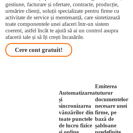
gestiune, facturare și ofertare, contracte, producție,
urmărire clienți, soluții specializate pentru firme cu
activitate de service și mentenanță, care sintetizează
toate componentele unei afaceri într-un sistem
coerent, astfel încât te ajută să ai un control asupra
afacerii tale și să îți crești încasările.
Cere cont gratuit!
Emiterea
Automatizarea
tuturor
și
documentelor
sincronizarea
necesare unei
vânzărilor din
firme, pe
toate punctele
bază de
de lucru fizice
șabloane
și online
predefinite