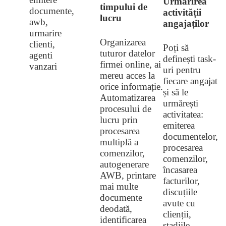
Urmărirea
timpului de
activității
lucru
angajaților
Organizarea
Poți să
tuturor datelor
definești task-
firmei online, ai
uri pentru
mereu acces la
fiecare angajat
orice informație.
și să le
Automatizarea
urmărești
procesului de
activitatea:
lucru prin
emiterea
procesarea
documentelor,
multiplă a
procesarea
comenzilor,
comenzilor,
autogenerare
încasarea
AWB, printare
facturilor,
mai multe
discuțiile
documente
avute cu
deodată,
clienții,
identificarea
stadiile