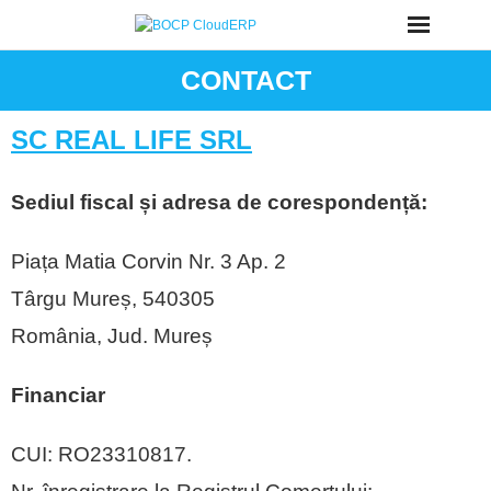
Skip
to
CONTACT
content
SC REAL LIFE SRL
Sediul fiscal și adresa de corespondență:
Piața Matia Corvin Nr. 3 Ap. 2
Târgu Mureș, 540305
România, Jud. Mureș
Financiar
CUI: RO23310817.