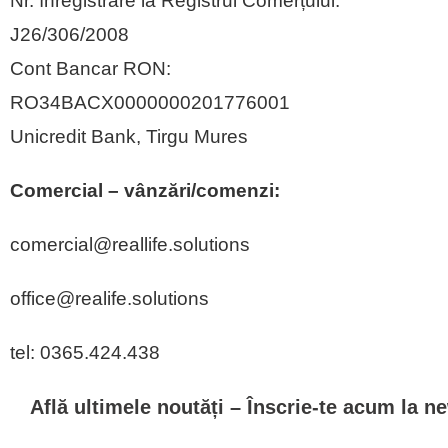
Nr. înregistrare la Registrul Comerțului:
J26/306/2008
Cont Bancar RON:
RO34BACX0000000201776001
Unicredit Bank, Tirgu Mures
Comercial – vânzări/comenzi:
comercial@reallife.solutions
office@realife.solutions
tel: 0365.424.438
Află ultimele noutăți – Înscrie-te acum la ne