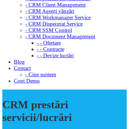
- CRM Client Management
- CRM Agenți vânzări
- CRM Workmanager Service
- CRM Dispecerat Service
- CRM SSM Control
- CRM Document Management
- - Ofertare
- - Contracte
- - Devize lucrări
Blog
Contact
- Cine suntem
Cont Demo
CRM prestări
servicii/lucrări