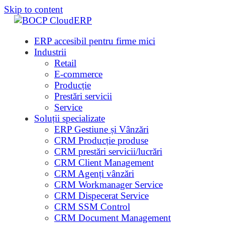
Skip to content
ERP accesibil pentru firme mici
Industrii
Retail
E-commerce
Producție
Prestări servicii
Service
Soluții specializate
ERP Gestiune și Vânzări
CRM Producție produse
CRM prestări servicii/lucrări
CRM Client Management
CRM Agenți vânzări
CRM Workmanager Service
CRM Dispecerat Service
CRM SSM Control
CRM Document Management