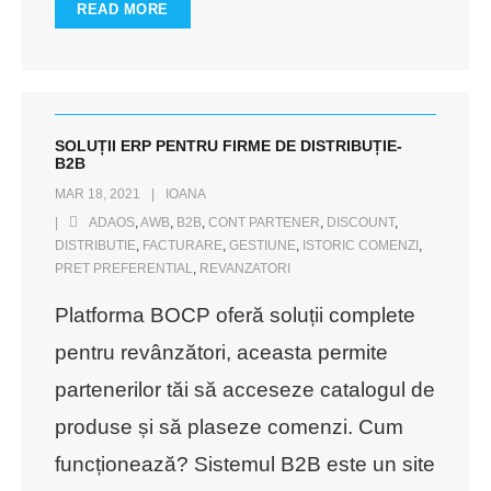
READ MORE
SOLUȚII ERP PENTRU FIRME DE DISTRIBUȚIE-
B2B
MAR 18, 2021
IOANA
ADAOS
,
AWB
,
B2B
,
CONT PARTENER
,
DISCOUNT
,
DISTRIBUTIE
,
FACTURARE
,
GESTIUNE
,
ISTORIC COMENZI
,
PRET PREFERENTIAL
,
REVANZATORI
Platforma BOCP oferă soluții complete
pentru revânzători, aceasta permite
partenerilor tăi să acceseze catalogul de
produse și să plaseze comenzi. Cum
funcționează? Sistemul B2B este un site