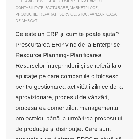
AWB
,
BON FISCAL
,
COMENZI
,
ERP
,
EXPORT
CONTABILITATE
,
FACTURARE
,
MARKETPLACE
,
PRODUCTIE
,
REPARATII SERVICE
,
STOC
,
VANZARI CASA
DE MARCAT
Ce este un ERP și cum te poate ajuta?
Prescurtarea ERP vine de la Enterprise
Resource Planning- Planificarea
Resurselor Întreprinderii și se referă la o
aplicație pe care companiile o folosesc
pentru gestionarea activității zilnice de la
aprovizionare, procesul de vânzări,
procesarea comenzilor, managementul
proiectelor, până la urmărirea procesului
de producție și distribuție. Care sunt