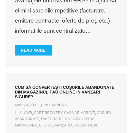
avantajele unui sistem ERP? te ajută să
elimini sarcinile repetitive (facturare,
emitere contracte, oferte de preț, etc.)
informațiile sunt centralizate
…
READ MORE
CUM SĂ CONVERTEȘTI COȘURILE ABANDONATE
DIN MAGAZINUL TĂU ONLINE ÎN VÂNZĂRI
SIGURE?
MAR 23, 2021
ALEXANDRA
AWB
,
CART RECIVERY
,
CASA DE MARCAT
,
COSURI
ABANDONATE
,
FACTURARE
,
MAGAZIN VIRTUAL
,
MARKETPLACE
,
STOC
,
VANZARI CU BON FISCAL