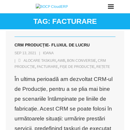
Skip
to
TAG:
FACTURARE
content
CRM PRODUCȚIE- FLUXUL DE LUCRU
SEP 13, 2021
IOANA
ALOCARE TASKURI
,
AWB
,
BON CONVERSIE
,
CRM
PRODUCȚIE
,
FACTURARE
,
FIȘE DE PRODUCȚIE
,
REȚETE
În ultima perioadă am dezvoltat CRM-ul
de Producție, pentru a se plia mai bine
pe scenariile întâmpinate pe liniile de
fabricație. Acest CRM se poate folosi în
următoarele situații: urmărire prestări
servicii, predefinind taskuri de executat