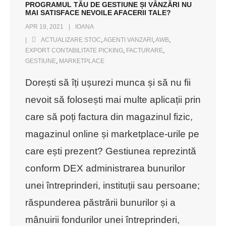
PROGRAMUL TĂU DE GESTIUNE ȘI VÂNZĂRI NU
MAI SATISFACE NEVOILE AFACERII TALE?
APR 19, 2021
IOANA
ACTUALIZARE STOC
,
AGENTI VANZARI
,
AWB
,
EXPORT CONTABILITATE PICKING
,
FACTURARE
,
GESTIUNE
,
MARKETPLACE
Dorești să îți ușurezi munca și să nu fii
nevoit să folosești mai multe aplicații prin
care să poți factura din magazinul fizic,
magazinul online și marketplace-urile pe
care ești prezent? Gestiunea reprezintă
conform DEX administrarea bunurilor
unei întreprinderi, instituții sau persoane;
răspunderea păstrării bunurilor și a
mânuirii fondurilor unei întreprinderi,