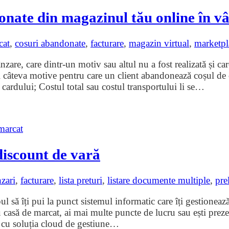
onate din magazinul tău online în vâ
cat
,
cosuri abandonate
,
facturare
,
magazin virtual
,
marketpl
zare, care dintr-un motiv sau altul nu a fost realizată și ca
fi câteva motive pentru care un client abandonează coșul de
e cardului; Costul total sau costul transportului li se
…
iscount de vară
zari
,
facturare
,
lista preturi
,
listare documente multiple
,
pre
ă îți pui la punct sistemul informatic care îți gestionează î
 cu casă de marcat, ai mai multe puncte de lucru sau ești pr
 cu soluția cloud de gestiune
…