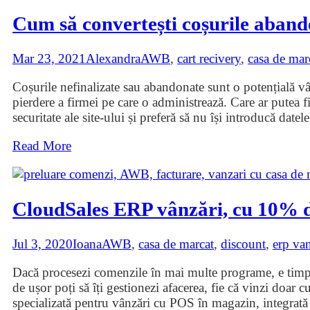
Cum să convertești coșurile aband
Mar 23, 2021
Alexandra
AWB
,
cart recivery
,
casa de mar
Coșurile nefinalizate sau abandonate sunt o potențială vân
pierdere a firmei pe care o administrează. Care ar putea 
securitate ale site-ului și preferă să nu își introducă datel
Read More
CloudSales ERP vânzări, cu 10% d
Jul 3, 2020
Ioana
AWB
,
casa de marcat
,
discount
,
erp van
Dacă procesezi comenzile în mai multe programe, e timpul s
de ușor poți să îți gestionezi afacerea, fie că vinzi doar
specializată pentru vânzări cu POS în magazin, integrată