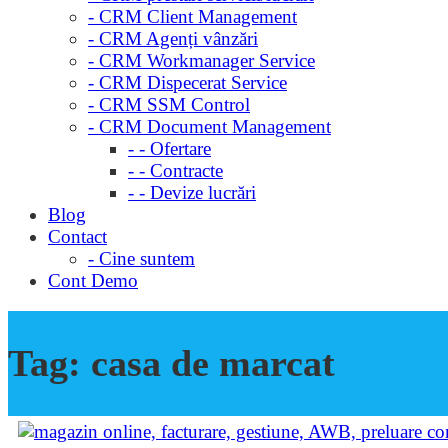
- CRM Client Management
- CRM Agenți vânzări
- CRM Workmanager Service
- CRM Dispecerat Service
- CRM SSM Control
- CRM Document Management
- - Ofertare
- - Contracte
- - Devize lucrări
Blog
Contact
- Cine suntem
Cont Demo
Tag:
casa de marcat