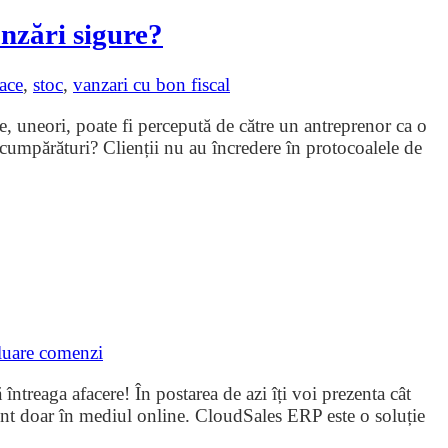
nzări sigure?
ace
,
stoc
,
vanzari cu bon fiscal
re, uneori, poate fi percepută de către un antreprenor ca o
 cumpărături? Clienții nu au încredere în protocoalele de
luare comenzi
ntreaga afacere! În postarea de azi îți voi prezenta cât
ezent doar în mediul online. CloudSales ERP este o soluție