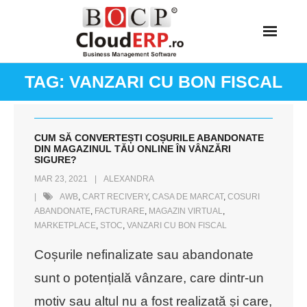
Skip
to
content
TAG:
VANZARI CU BON FISCAL
CUM SĂ CONVERTEȘTI COȘURILE ABANDONATE
DIN MAGAZINUL TĂU ONLINE ÎN VÂNZĂRI
SIGURE?
MAR 23, 2021
ALEXANDRA
AWB
,
CART RECIVERY
,
CASA DE MARCAT
,
COSURI
ABANDONATE
,
FACTURARE
,
MAGAZIN VIRTUAL
,
MARKETPLACE
,
STOC
,
VANZARI CU BON FISCAL
Coșurile nefinalizate sau abandonate
sunt o potențială vânzare, care dintr-un
motiv sau altul nu a fost realizată și care,