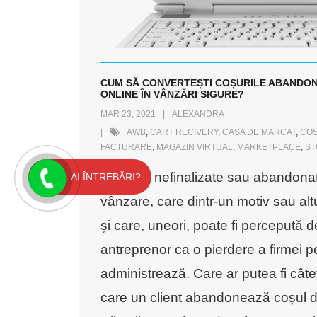
CUM SĂ CONVERTEȘTI COȘURILE ABANDON
ONLINE ÎN VÂNZĂRI SIGURE?
MAR 23, 2021
ALEXANDRA
AWB
,
CART RECIVERY
,
CASA DE MARCAT
,
COS
FACTURARE
,
MAGAZIN VIRTUAL
,
MARKETPLACE
,
ST
Coșurile nefinalizate sau abandonat
AI ÎNTREBĂRI?
vânzare, care dintr-un motiv sau altu
și care, uneori, poate fi percepută d
antreprenor ca o pierdere a firmei p
administrează. Care ar putea fi cât
care un client abandonează coșul 