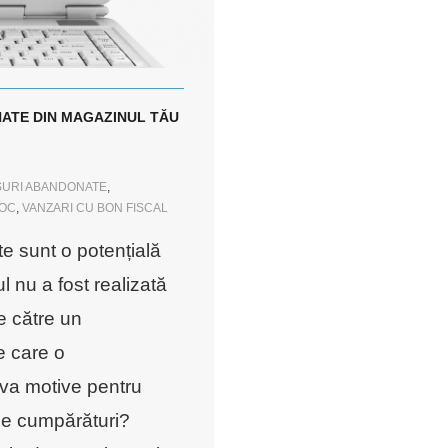
ATE DIN MAGAZINUL TĂU
URI ABANDONATE
,
OC
,
VANZARI CU BON FISCAL
e sunt o potențială
l nu a fost realizată
e către un
e care o
eva motive pentru
de cumpărături?