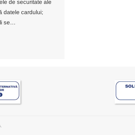
ele de securitate ale
că datele cardului;
li se
…
s
.