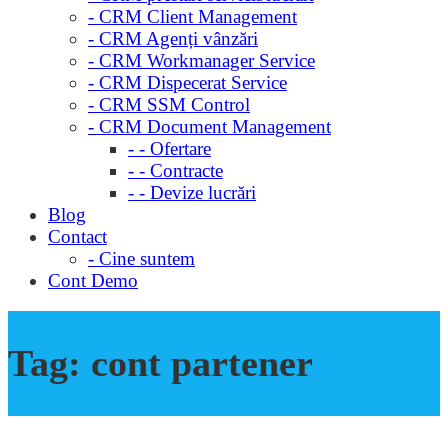
- CRM Client Management
- CRM Agenți vânzări
- CRM Workmanager Service
- CRM Dispecerat Service
- CRM SSM Control
- CRM Document Management
- - Ofertare
- - Contracte
- - Devize lucrări
Blog
Contact
- Cine suntem
Cont Demo
Tag:
cont partener