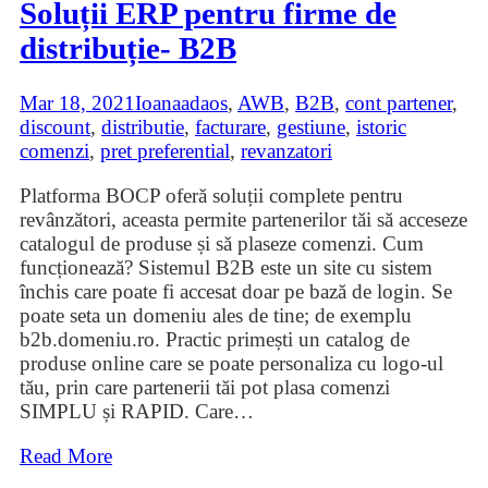
Soluții ERP pentru firme de
distribuție- B2B
Mar 18, 2021
Ioana
adaos
,
AWB
,
B2B
,
cont partener
,
discount
,
distributie
,
facturare
,
gestiune
,
istoric
comenzi
,
pret preferential
,
revanzatori
Platforma BOCP oferă soluții complete pentru
revânzători, aceasta permite partenerilor tăi să acceseze
catalogul de produse și să plaseze comenzi. Cum
funcționează? Sistemul B2B este un site cu sistem
închis care poate fi accesat doar pe bază de login. Se
poate seta un domeniu ales de tine; de exemplu
b2b.domeniu.ro. Practic primești un catalog de
produse online care se poate personaliza cu logo-ul
tău, prin care partenerii tăi pot plasa comenzi
SIMPLU și RAPID. Care
…
Read More