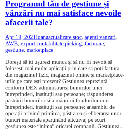
Programul tău de gestiune și
vânzări nu mai satisface nevoile
afacerii tale?
Apr 19, 2021
Ioana
actualizare stoc
,
agenti vanzari
,
AWB
,
export contabilitate picking
,
facturare
,
gestiune
,
marketplace
Dorești să îți ușurezi munca și să nu fii nevoit să
folosești mai multe aplicații prin care să poți factura
din magazinul fizic, magazinul online și marketplace-
urile pe care ești prezent? Gestiunea reprezintă
conform DEX administrarea bunurilor unei
întreprinderi, instituții sau persoane; răspunderea
păstrării bunurilor și a mânuirii fondurilor unei
întreprinderi, instituții sau persoane; ansamblu de
operații privind primirea, păstrarea și eliberarea unor
bunuri materiale aparținând altcuiva; pe scurt
gestiunea este “inima” oricărei companii. Gestiunea
…