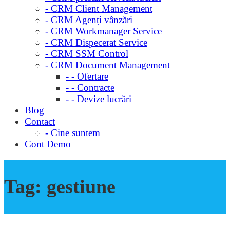
- CRM Client Management
- CRM Agenți vânzări
- CRM Workmanager Service
- CRM Dispecerat Service
- CRM SSM Control
- CRM Document Management
- - Ofertare
- - Contracte
- - Devize lucrări
Blog
Contact
- Cine suntem
Cont Demo
Tag:
gestiune