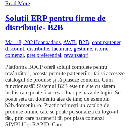
Read More
Soluții ERP pentru firme de
distribuție- B2B
Mar 18, 2021
Ioana
adaos
,
AWB
,
B2B
,
cont partener
,
discount
,
distributie
,
facturare
,
gestiune
,
istoric
comenzi
,
pret preferential
,
revanzatori
Platforma BOCP oferă soluții complete pentru
revânzători, aceasta permite partenerilor tăi să acceseze
catalogul de produse și să plaseze comenzi. Cum
funcționează? Sistemul B2B este un site cu sistem
închis care poate fi accesat doar pe bază de login. Se
poate seta un domeniu ales de tine; de exemplu
b2b.domeniu.ro. Practic primești un catalog de
produse online care se poate personaliza cu logo-ul
tău, prin care partenerii tăi pot plasa comenzi
SIMPLU și RAPID. Care
…