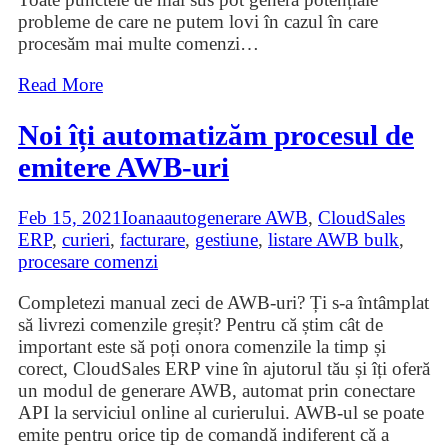
probleme de care ne putem lovi în cazul în care
procesăm mai multe comenzi
…
Read More
Noi îți automatizăm procesul de
emitere AWB-uri
Feb 15, 2021
Ioana
autogenerare AWB
,
CloudSales
ERP
,
curieri
,
facturare
,
gestiune
,
listare AWB bulk
,
procesare comenzi
Completezi manual zeci de AWB-uri? Ți s-a întâmplat
să livrezi comenzile greșit? Pentru că știm cât de
important este să poți onora comenzile la timp și
corect, CloudSales ERP vine în ajutorul tău și îți oferă
un modul de generare AWB, automat prin conectare
API la serviciul online al curierului. AWB-ul se poate
emite pentru orice tip de comandă indiferent că a