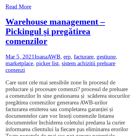
Read More
Warehouse management –
Pickingul și pregătirea
comenzilor
Mar 5, 2021
Ioana
AWB
,
erp
,
facturare
,
gestiune
,
marketplace
,
picker list
,
sistem achizitii preluare
comenzi
Care sunt cele mai sensibile zone în procesul de
prelucrare și procesare comenzi? procesul de preluare
a comenzilor în sine gestionarea și scăderea stocurilor
pregătirea comenzilor generarea AWB-urilor
facturarea emiterea sau completarea garanției și
documentelor care vor însoți comenzile listarea
documentelor închiderea coletului predarea la curier
informarea clientului la fiecare pas eliminarea erorilor
Toate punctele de mai sus pot genera potențiale