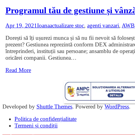
Programul tău de gestiune și vânzăr
Apr 19, 2021
Ioana
actualizare stoc
,
agenti vanzari
,
AWB
Dorești să îți ușurezi munca și să nu fii nevoit să foloseș
prezent? Gestiunea reprezintă conform DEX administrarea b
întreprinderi, instituții sau persoane; ansamblu de operaț
oricărei companii. Gestiunea
…
Read More
Developed by
Shuttle Themes
. Powered by
WordPress
.
Politica de confidențialitate
Termeni și condiții