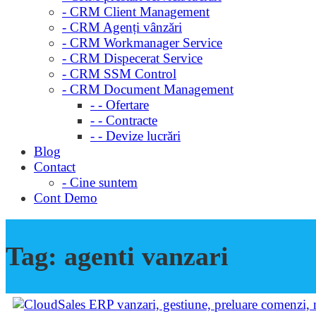
- CRM Client Management
- CRM Agenți vânzări
- CRM Workmanager Service
- CRM Dispecerat Service
- CRM SSM Control
- CRM Document Management
- - Ofertare
- - Contracte
- - Devize lucrări
Blog
Contact
- Cine suntem
Cont Demo
Tag:
agenti vanzari