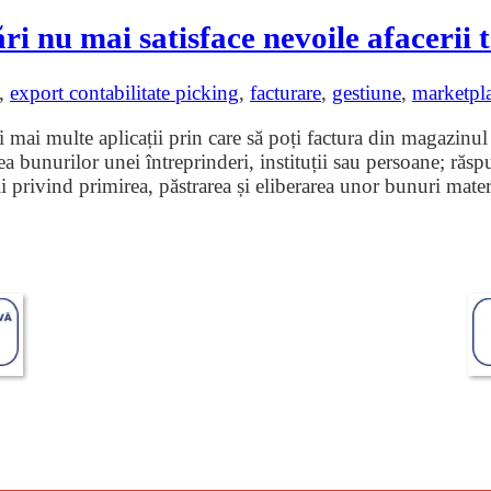
i nu mai satisface nevoile afacerii 
,
export contabilitate picking
,
facturare
,
gestiune
,
marketpl
ti mai multe aplicații prin care să poți factura din magazinul
unurilor unei întreprinderi, instituții sau persoane; răspu
ii privind primirea, păstrarea și eliberarea unor bunuri mate