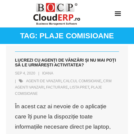
Skip
to
content
TAG:
PLAJE COMISIOANE
LUCREZI CU AGENȚI DE VÂNZĂRI ȘI NU MAI POȚI
SĂ LE URMĂREȘTI ACTIVITATEA?
SEP 4, 2020
IOANA
AGENTI DE VANZARI
,
CALCUL COMISIOANE
,
CRM
AGENTI VANZARI
,
FACTURARE
,
LISTA PRET
,
PLAJE
COMISIOANE
În acest caz ai nevoie de o aplicație
care îți pune la dispoziție toate
informațiile necesare direct pe laptop,