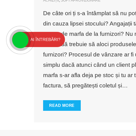
ACHIZIȚII
,
SOFT APROVIZIONARE
De câte ori ți s-a întâmplat să nu p
din cauza lipsei stocului? Angajații t
comande marfa de la furnizori? Nu ma
AI ÎNTREBĂRI?
comandă trebuie să aloci produsele
furnizori? Procesul de vânzare ar fi
simplu dacă atunci când un client 
marfa s-ar afla deja pe stoc și tu ar 
factura, să pregătești coletul și
…
READ MORE