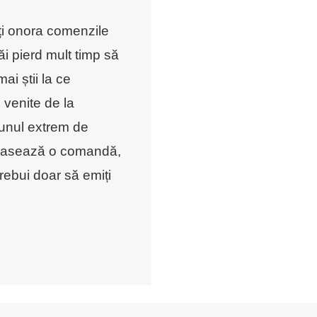
oți onora comenzile
ăi pierd mult timp să
i știi la ce
 venite de la
 unul extrem de
plasează o comandă,
trebui doar să emiți