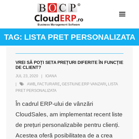
Skip
to
content
TAG:
LISTA PRET PERSONALIZATA
VREI SĂ POȚI SETA PREȚURI DIFERITE ÎN FUNCȚIE
DE CLIENT?
JUL 23, 2020
IOANA
AWB
,
FACTURARE
,
GESTIUNE.ERP VANZARI
,
LISTA
PRET PERSONALIZATA
În cadrul ERP-ului de vânzări
CloudSales, am implementat recent liste
de prețuri personalizabile pentru clienți.
Acestea oferă posibilitatea de a crea