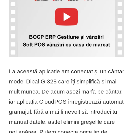
La această aplicație am conectat și un cântar
model Dibal G-325 care îți simplifică și mai
mult munca. De acum așezi marfa pe cântar,
iar aplicația CloudPOS înregistrează automat
gramajul, fără a mai fi nevoit să introduci tu
manual datele, astfel elimini greșelile care
pot apărea. Putem conecta orice tip de