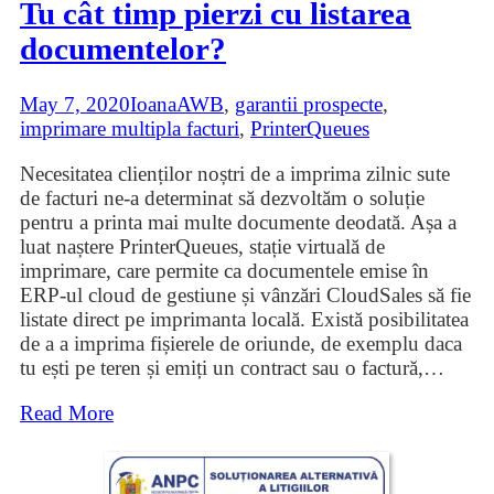
Tu cât timp pierzi cu listarea
documentelor?
May 7, 2020
Ioana
AWB
,
garantii prospecte
,
imprimare multipla facturi
,
PrinterQueues
Necesitatea clienților noștri de a imprima zilnic sute
de facturi ne-a determinat să dezvoltăm o soluție
pentru a printa mai multe documente deodată. Așa a
luat naștere PrinterQueues, stație virtuală de
imprimare, care permite ca documentele emise în
ERP-ul cloud de gestiune și vânzări CloudSales să fie
listate direct pe imprimanta locală. Există posibilitatea
de a a imprima fișierele de oriunde, de exemplu daca
tu ești pe teren și emiți un contract sau o factură,
…
Read More