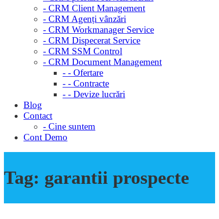
- CRM Client Management
- CRM Agenți vânzări
- CRM Workmanager Service
- CRM Dispecerat Service
- CRM SSM Control
- CRM Document Management
- - Ofertare
- - Contracte
- - Devize lucrări
Blog
Contact
- Cine suntem
Cont Demo
Tag:
garantii prospecte