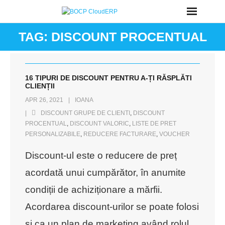
Skip
to
TAG:
DISCOUNT PROCENTUAL
content
16 TIPURI DE DISCOUNT PENTRU A-ȚI RĂSPLĂTI
CLIENȚII
APR 26, 2021
IOANA
DISCOUNT GRUPE DE CLIENTI
,
DISCOUNT
PROCENTUAL
,
DISCOUNT VALORIC
,
LISTE DE PRET
PERSONALIZABILE
,
REDUCERE FACTURARE
,
VOUCHER
Discount-ul este o reducere de preț
acordată unui cumpărător, în anumite
condiții de achiziționare a mărfii.
Acordarea discount-urilor se poate folosi
și ca un plan de marketing având rolul