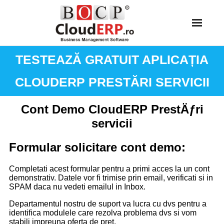
Skip
to
content
TESTEAZĂ GRATUIT APLICAȚIA
CLOUDERP PRESTĂRI SERVICII