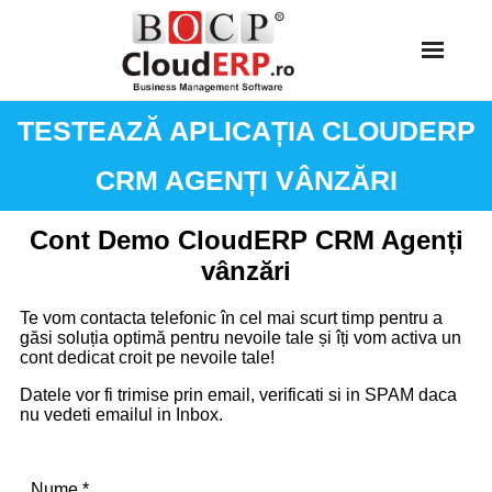
Skip
to
content
TESTEAZĂ APLICAȚIA CLOUDERP
CRM AGENȚI VÂNZĂRI